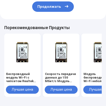
Продолжать
Порекомендованные Продукты
Беспроводный
Скорость передачи
Модуль
модуль Wi-Fi с
данных до 150
беспроводной
чипсетом Realtek
Мбит/с Модуль
Wi-Fi неболь
RTL8188FTV и
сети WiFi 3.3В
размера Скор
встроенной
Рабочее
подключения
Лучшая цена
Лучшая цена
Лучшая ц
антенной PCB
напряжение
Операционна
температура 
-20°C до 70°C