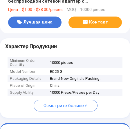
беспроводной сетевой адаптер с
совместимостью Wi-Fi
Цена：$1.00 - $38.00/pieces
MOQ：10000 pieces
Лучшая цена
Контакт
Характер Продукции
Minimum Order
10000 pieces
Quantity
Model Number
EC25-G
Packaging Details
Brand-New Originals Packing.
Place of Origin
China
Supply Ability
10000 Piece/Pieces per Day
Осмотрите больше