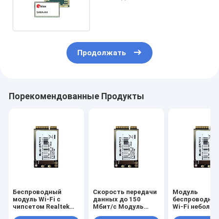
Модем беспроводной
Продолжать
Порекомендованные Продукты
Беспроводный
Скорость передачи
Модуль
модуль Wi-Fi с
данных до 150
беспроводной
чипсетом Realtek
Мбит/с Модуль
Wi-Fi неболь
RTL8188FTV и
сети WiFi 3.3В
размера Скор