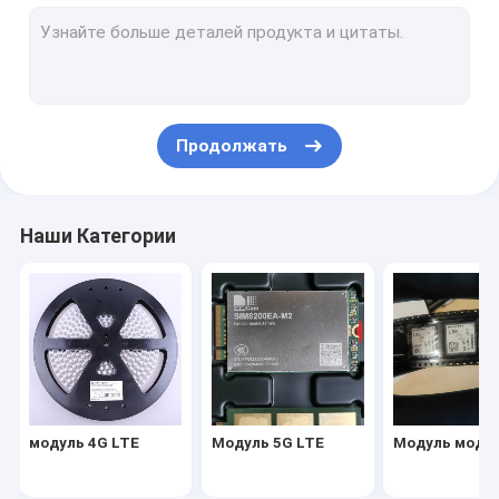
Модуль модема LTE
беспроводный модемный маршрутизатор
модуль wifi беспроводной
Продолжать
Модуль беспроводного маршрутизатора
Модуль беспроводного GPS
Наши Категории
Модуль IOT Wifi
модуль 4G LTE
Модуль 5G LTE
Модуль моде