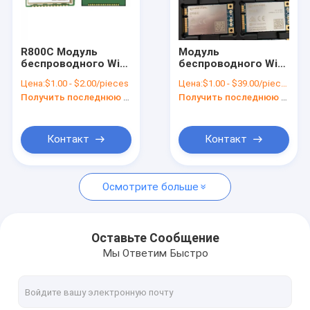
О нас
экскурсия по заводу
R800C Модуль
Модуль
беспроводного Wi-
беспроводного Wi-
Контроль качества
Fi LCC Тип GSM
Fi EC25-AU GSM /
Цена:
$1.00 - $2.00/pieces
Цена:
$1.00 - $39.00/pieces
Модуль GPRS
EDGE Quad Band LTE-
Получить последнюю цену
Получить последнюю цену
Двухполосный
FDD LTE-TDD
Свяжитесь с нами
Новости
Контакт
Контакт
Случаи
Осмотрите больше
Запросите цитату
Оставьте Сообщение
Мы Ответим Быстро
модуль 4G LTE
Модуль 5G LTE