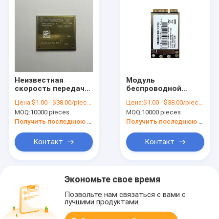
Неизвестная
Модуль
скорость передачи
беспроводной
данных Wi-Fi
связи Wi-Fi
Цена:
$1.00 - $38.00/pieces
Цена:
$1.00 - $38.00/pieces
беспроводной
промышленной
MOQ:
10000 pieces
MOQ:
10000 pieces
модуль с
автоматизации с
сертификациями и
диапазоном частот
Получить последнюю цену
Получить последнюю цену
диапазоном частот
2,4 ГГц и скоростью
передачи данных
Контакт
Контакт
до 150 Мбит / с
Экономьте свое время
Позвольте нам связаться с вами с
лучшими продуктами.