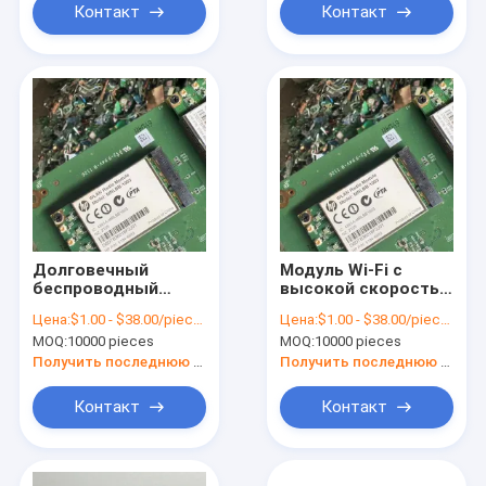
Контакт
Контакт
Долговечный
Модуль Wi-Fi с
беспроводный
высокой скоростью
модуль Wi-Fi с
передачи данных с
Цена:
$1.00 - $38.00/pieces
Цена:
$1.00 - $38.00/pieces
неизвестным
неизвестным типом
MOQ:
10000 pieces
MOQ:
10000 pieces
диапазоном частот
антенны
и беспроводными
Получить последнюю цену
Получить последнюю цену
технологиями
Контакт
Контакт