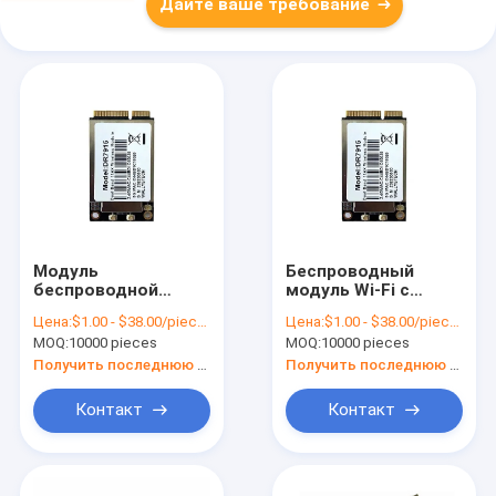
Дайте ваше требование
Модуль
Беспроводный
беспроводной
модуль Wi-Fi с
связи Wi-Fi
чипсетом Realtek
Цена:
$1.00 - $38.00/pieces
Цена:
$1.00 - $38.00/pieces
дальностью до 100
RTL8188FTV и
MOQ:
10000 pieces
MOQ:
10000 pieces
м совместим с
встроенной
большинством
антенной PCB
Получить последнюю цену
Получить последнюю цену
операционных
систем и
Контакт
Контакт
встроенной
антенной PCB