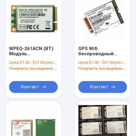
WPEQ-261ACN (BT)
GPS Wifi
Модуль
беспроводный
беспроводной
модуль Cat-6 4G LTE
Цена:
$1.00 - $27.00/pieces
Цена:
$1.00 - $67.00/pieces
связи Wi-Fi DC 3.3V
EM7430 Sierra
Получить последнюю цену
Получить последнюю цену
Mini PCIE Type
Wireless AirPrime
Контакт
Контакт
Домой
Продукты
Видеозаписи