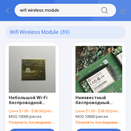
Wifi Wireless Module
(89)
Небольшой Wi-Fi
Неизвестный
беспроводной
беспроводный
модуль для
модуль Wifi для
Цена:
$1.00 - $38.00/pieces
Цена:
$1.00 - $38.00/pieces
неизвестных
гибкой
MOQ:
10000 pieces
MOQ:
10000 pieces
приложений
конфигурации сети
скорость передачи
Получить последнюю цену
Получить последнюю цену
данных