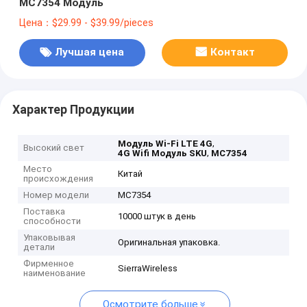
MC7354 Модуль
Цена：$29.99 - $39.99/pieces
Лучшая цена
Контакт
Характер Продукции
,
Модуль Wi-Fi LTE 4G
Высокий свет
,
4G Wifi Модуль SKU
MC7354
Место
Китай
происхождения
Номер модели
MC7354
Поставка
10000 штук в день
способности
Упаковывая
Оригинальная упаковка.
детали
Фирменное
SierraWireless
наименование
Осмотрите больше