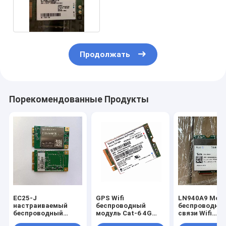
MC7354 Модуль
Продолжать
Порекомендованные Продукты
EC25-J
GPS Wifi
LN940A9 Мод
настраиваемый
беспроводный
беспроводно
беспроводный
модуль Cat-6 4G
связи Wifi
модуль Wi-Fi LTE
LTE EM7430 Sierra
Промышленн