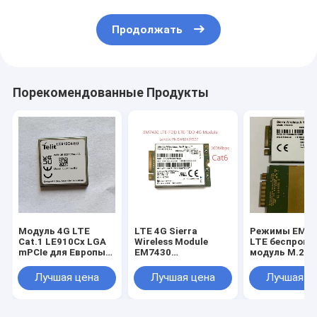
Продолжать
Порекомендованные Продукты
Модуль 4G LTE
LTE 4G Sierra
Режимы EM74
Cat.1 LE910Cx LGA
Wireless Module
LTE беспров
mPCIe для Европы
EM7430
модуль M.2 к 
EMEA 4G Cat.1
поддерживает
носителя eSA
модуль LE910C1-EU
глобальные сети 3G
FCC
Лучшая цена
Лучшая цена
Лучшая ц
с функцией GNSS
и 4G
позиционирования