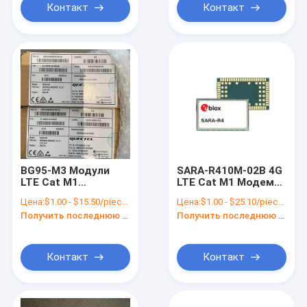
Контакт
Контакт
BG95-M3 Модули
SARA-R410M-02B 4G
LTE Cat M1
LTE Cat M1 Модем
интегрированная
LTE Cat NB1 Модем
Цена:
$1.00 - $15.50/pieces
Цена:
$1.00 - $25.10/pieces
оперативная
беспроводной
Получить последнюю цену
Получить последнюю цену
память процессор
Cortex A7
Контакт
Контакт