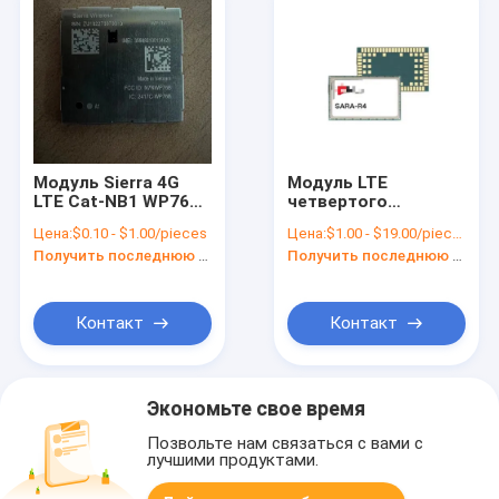
Модуль Sierra 4G
Модуль LTE
LTE Cat-NB1 WP7611
четвертого
Модуль
поколения с
Цена:
$0.10 - $1.00/pieces
Цена:
$1.00 - $19.00/pieces
беспроводной
номером части
Получить последнюю цену
Получить последнюю цену
связи NBIOT 4G
SARA-R410M-02B-01
LTE Cat M1/NB1
Контакт
Контакт
Экономьте свое время
Позвольте нам связаться с вами с
лучшими продуктами.