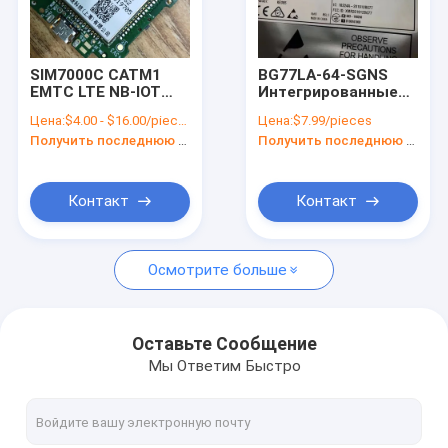
О нас
экскурсия по заводу
SIM7000C CATM1
BG77LA-64-SGNS
EMTC LTE NB-IOT
Интегрированные
Контроль качества
Модуль GPRS/EDGE
GNSS LPWA IoT
Цена:
$4.00 - $16.00/pieces
Цена:
$7.99/pieces
с двойной полосой
модули LTE Cat
Получить последнюю цену
Получить последнюю цену
M1/Cat NB2 модуль
Свяжитесь с нами
Новости
Контакт
Контакт
Случаи
Осмотрите больше
Запросите цитату
Оставьте Сообщение
Мы Ответим Быстро
модуль 4G LTE
Модуль 5G LTE