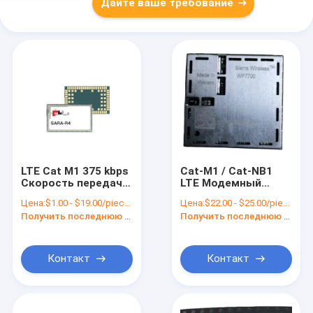
Дайте ваше требование
LTE Cat M1 375 kbps
Cat-M1 / Cat-NB1
Скорость передачи
LTE Модемный
данных Модуль
модуль WP7700
Цена:
$1.00 - $19.00/pieces
Цена:
$22.00 - $25.00/pieces
сотовой связи 4G
Sierra Wireless
Получить последнюю цену
Получить последнюю цену
для потребностей
AirPrime
умных городов
Контакт
Контакт