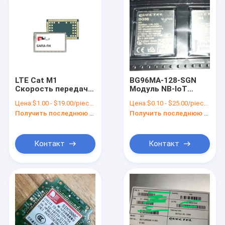
LTE Cat M1
BG96MA-128-SGN
Скорость передачи
Модуль NB-IoT
данных 375 Kbps
компактный SMT
Цена:
$1.00 - $19.00/pieces
Цена:
$0.10 - $25.00/pieces
UL/DL 4G LTE
Форм-фактор Lte
Получить последнюю цену
Получить последнюю цену
Модуль SARA-
CAT M1
R410M-02B-01 NBTC
сертифицирован
Контакт
Контакт
Домой
Продукты
Видеозаписи