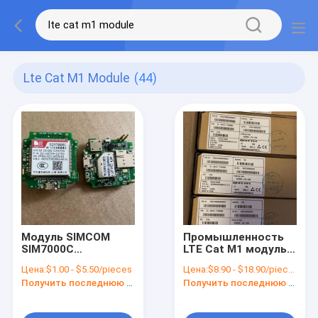
Lte Cat M1 Module
(44)
Модуль SIMCOM
Промышленность
SIM7000C
LTE Cat M1 модуль
Беспроводной GPS
BG96MA-128-SGN
Цена:
$1.00 - $5.50/pieces
Цена:
$8.90 - $18.90/pieces
LTE Cat M1 Модуль
Cat NB1/EGPRS
Получить последнюю цену
Получить последнюю цену
NB-IoT Модуль
модуль