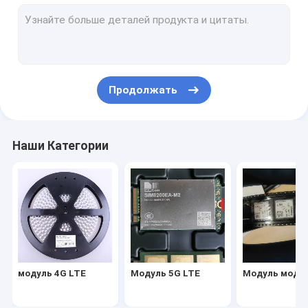
Модуль модема LTE
беспроводный модемный маршрутизатор
модуль wifi беспроводной
Продолжать
Модуль беспроводного маршрутизатора
Модуль беспроводного GPS
Наши Категории
Модуль IOT Wifi
модуль 4G LTE
Модуль 5G LTE
Модуль моде