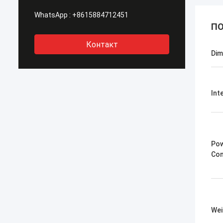
WhatsApp :
+8615884712451
ПО
Контакт
Dim
Int
Po
Con
Wei