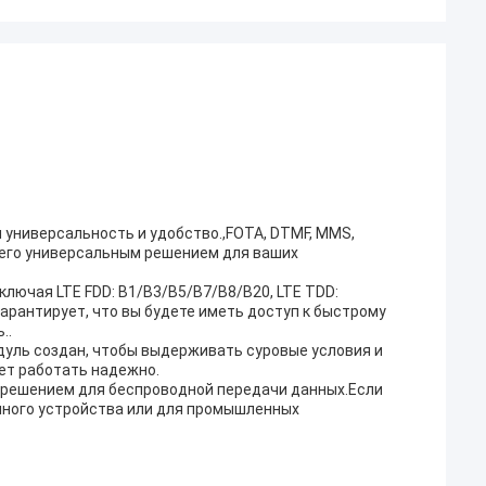
ая универсальность и удобство.,FOTA, DTMF, MMS,
его универсальным решением для ваших
лючая LTE FDD: B1/B3/B5/B7/B8/B20, LTE TDD:
арантирует, что вы будете иметь доступ к быстрому
..
одуль создан, чтобы выдерживать суровые условия и
ет работать надежно.
 решением для беспроводной передачи данных.Если
чного устройства или для промышленных