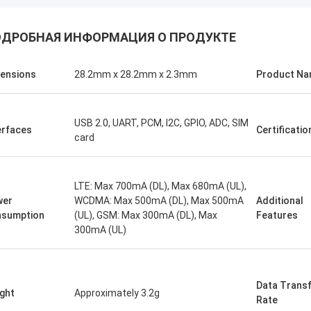
ДРОБНАЯ ИНФОРМАЦИЯ О ПРОДУКТЕ
ensions
28.2mm x 28.2mm x 2.3mm
Product N
USB 2.0, UART, PCM, I2C, GPIO, ADC, SIM
erfaces
Certificatio
card
LTE: Max 700mA (DL), Max 680mA (UL),
wer
WCDMA: Max 500mA (DL), Max 500mA
Additional
sumption
(UL), GSM: Max 300mA (DL), Max
Features
300mA (UL)
Data Trans
ght
Approximately 3.2g
Rate