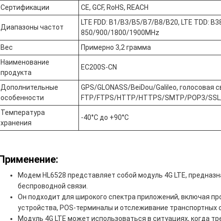
Сертификации
CE, GCF, RoHS, REACH
LTE FDD: B1/B3/B5/B7/B8/B20, LTE TDD: B
Диапазоны частот
850/900/1800/1900MHz
Вес
Примерно 3,2 грамма
Наименование
EC200S-CN
продукта
Дополнительные
GPS/GLONASS/BeiDou/Galileo, голосовая св
особенности
FTP/FTPS/HTTP/HTTPS/SMTP/POP3/SSL
Температура
-40°C до +90°C
хранения
Применение:
Модем HL6528 представляет собой модуль 4G LTE, предназ
беспроводной связи.
Он подходит для широкого спектра приложений, включая 
устройства, POS-терминалы и отслеживание транспортных 
Модуль 4G LTE может использоваться в ситуациях, когда т