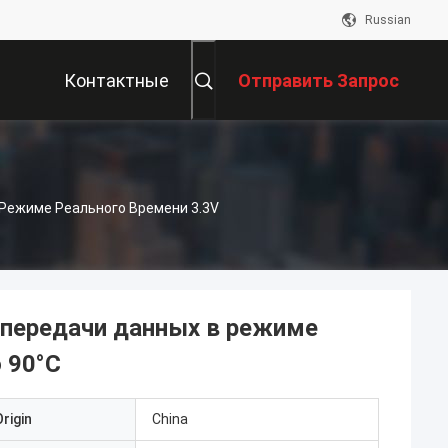
Russian
Контактные
Отправить Запрос
Данные
 Режиме Реального Времени 3.3V
 передачи данных в режиме
о 90°C
rigin
China