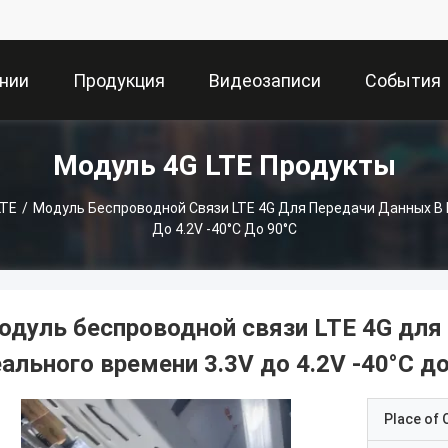
нии
Продукция
Видеозаписи
События
Модуль 4G LTE Продукты
LTE
/
Модуль Беспроводной Связи LTE 4G Для Передачи Данных В
До 4.2V -40°C До 90°C
одуль беспроводной связи LTE 4G для
еального времени 3.3V до 4.2V -40°C д
Place of O