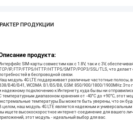
РАКТЕР ПРОДУКЦИИ
Описание продукта:
Интерфейс SIM-карты совместим как с 1.8V, так и с 3V, обеспечив
TCP/IP, FTP/FTPS/HTTP/HTTPS/SMTP/POP3/SSL/TLS, что делает 
потребностей в беспроводной связи.
Наш модуль 4G LTE поддерживает различные частотные полосы, вк
B38/B40/B41, WCDMA: B1/B5/B8, GSM: 850/900/1800/1900MHz.Это г
и надежному подключению к Интернету, куда бы вы ни отправились
С температурным диапазоном хранения от -40°C до +90°C, этот м
экстремальные температуры.Вы можете быть уверены, что он буд
В целом, наш модуль 4G LTE является надежным и универсальным
вы ищете высокоскоростное интернет-соединение для вашего ли
приложений, этот модуль - идеальный выбор для вас.