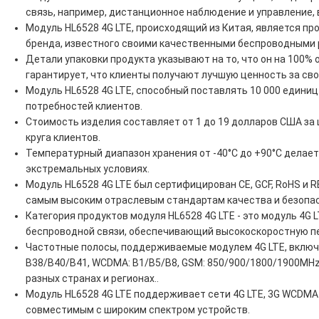
связь, например, дистанционное наблюдение и управление
Модуль HL6528 4G LTE, происходящий из Китая, является про
бренда, известного своими качественными беспроводными
Детали упаковки продукта указывают на то, что он на 100%
гарантирует, что клиенты получают лучшую ценность за сво
Модуль HL6528 4G LTE, способный поставлять 10 000 единиц
потребностей клиентов.
Стоимость изделия составляет от 1 до 19 долларов США за 
круга клиентов.
Температурный диапазон хранения от -40°C до +90°C делае
экстремальных условиях.
Модуль HL6528 4G LTE был сертифицирован CE, GCF, RoHS и R
самым высоким отраслевым стандартам качества и безопа
Категория продуктов модуля HL6528 4G LTE - это модуль 4G 
беспроводной связи, обеспечивающий высокоскоростную п
Частотные полосы, поддерживаемые модулем 4G LTE, включа
B38/B40/B41, WCDMA: B1/B5/B8, GSM: 850/900/1800/1900MHz
разных странах и регионах..
Модуль HL6528 4G LTE поддерживает сети 4G LTE, 3G WCDMA 
совместимым с широким спектром устройств.