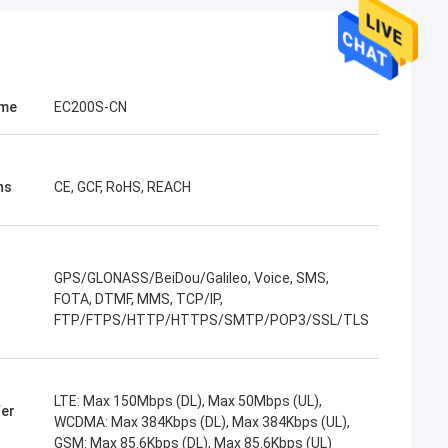
ame
EC200S-CN
ns
CE, GCF, RoHS, REACH
GPS/GLONASS/BeiDou/Galileo, Voice, SMS,
FOTA, DTMF, MMS, TCP/IP,
FTP/FTPS/HTTP/HTTPS/SMTP/POP3/SSL/TLS
LTE: Max 150Mbps (DL), Max 50Mbps (UL),
fer
WCDMA: Max 384Kbps (DL), Max 384Kbps (UL),
GSM: Max 85.6Kbps (DL), Max 85.6Kbps (UL)