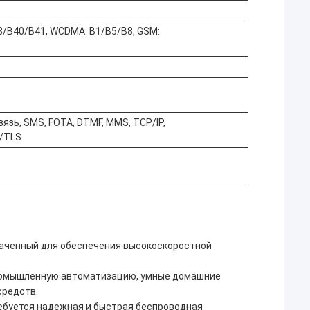
38/B40/B41, WCDMA: B1/B5/B8, GSM:
язь, SMS, FOTA, DTMF, MMS, TCP/IP,
/TLS
наченный для обеспечения высокоскоростной
промышленную автоматизацию, умные домашние
средств.
ребуется надежная и быстрая беспроводная