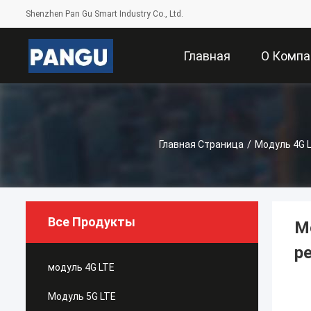
Shenzhen Pan Gu Smart Industry Co., Ltd.
Главная
О Компа
Страница
Главная Страница
/
Модуль 4G 
Все Продукты
М
р
модуль 4G LTE
Модуль 5G LTE