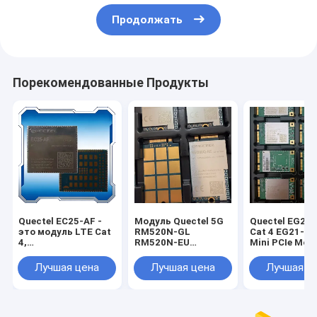
Продолжать
Порекомендованные Продукты
Quectel EC25-AF -
Модуль Quectel 5G
Quectel EG25-
это модуль LTE Cat
RM520N-GL
Cat 4 EG21-G 
4,
RM520N-EU
Mini PCIe Mod
оптимизированный
RM530N-GL
EG25-GGC EG
для M2M и IoT-
RM510Q-GL
GGB с
Лучшая цена
Лучшая цена
Лучшая ц
приложений,
RM255C-GL
аксессуарами
обеспечивающий
RM500U-EA
приложений 
максимальную
RM500Q-AE
IoT
скорость передачи
RM500Q-GL
данных 150 Мбит/с
RM502Q-AE RM520N