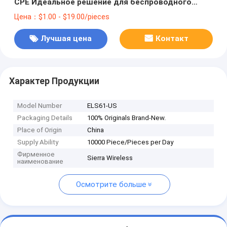
CPE Идеальное решение для беспроводного
соединения
Цена：$1.00 - $19.00/pieces
Лучшая цена
Контакт
Характер Продукции
Model Number
ELS61-US
Packaging Details
100% Originals Brand-New.
Place of Origin
China
Supply Ability
10000 Piece/Pieces per Day
Фирменное
Sierra Wireless
наименование
Осмотрите больше