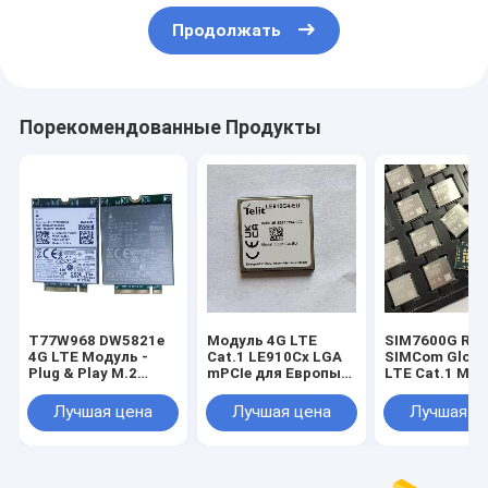
Продолжать
Порекомендованные Продукты
T77W968 DW5821e
Модуль 4G LTE
SIM7600G R2
4G LTE Модуль -
Cat.1 LE910Cx LGA
SIMCom Globa
Plug & Play M.2
mPCIe для Европы
LTE Cat.1 Мо
WWAN Решение
EMEA 4G Cat.1
10 Мбит/с Ни
DW5821e (T77W968)
модуль LE910C1-EU
связь GNSS
Лучшая цена
Лучшая цена
Лучшая ц
Qualcomm X20 LTE
с функцией GNSS
Необязатель
Модем M.2 Ключ B
позиционирования
WWAN Карта
T77W968 DW5821e
4G LTE Модуль для