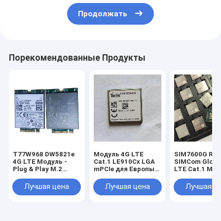
Продолжать
Порекомендованные Продукты
T77W968 DW5821e
Модуль 4G LTE
SIM7600G R2
4G LTE Модуль -
Cat.1 LE910Cx LGA
SIMCom Globa
Plug & Play M.2
mPCIe для Европы
LTE Cat.1 Мо
WWAN Решение
EMEA 4G Cat.1
10 Мбит/с Ни
DW5821e (T77W968)
модуль LE910C1-EU
связь GNSS
Лучшая цена
Лучшая цена
Лучшая ц
Qualcomm X20 LTE
с функцией GNSS
Необязатель
Модем M.2 Ключ B
позиционирования
WWAN Карта
T77W968 DW5821e
4G LTE Модуль для