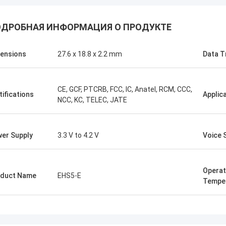
ДРОБНАЯ ИНФОРМАЦИЯ О ПРОДУКТЕ
ensions
27.6 x 18.8 x 2.2 mm
Data T
CE, GCF, PTCRB, FCC, IC, Anatel, RCM, CCC,
tifications
Applic
NCC, KC, TELEC, JATE
er Supply
3.3 V to 4.2 V
Voice 
Operat
duct Name
EHS5-E
Tempe