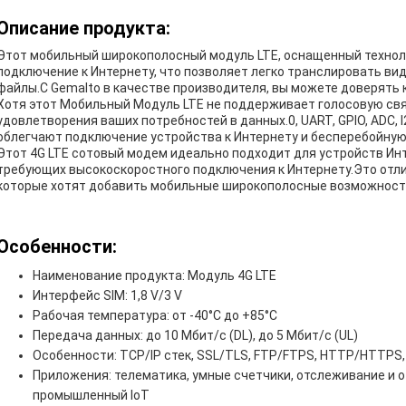
Описание продукта:
Этот мобильный широкополосный модуль LTE, оснащенный техноло
подключение к Интернету, что позволяет легко транслировать ви
файлы.С Gemalto в качестве производителя, вы можете доверять 
Хотя этот Мобильный Модуль LTE не поддерживает голосовую свя
удовлетворения ваших потребностей в данных.0, UART, GPIO, ADC, 
облегчают подключение устройства к Интернету и бесперебойную
Этот 4G LTE сотовый модем идеально подходит для устройств Инт
требующих высокоскоростного подключения к Интернету.Это отли
которые хотят добавить мобильные широкополосные возможности
Особенности:
Наименование продукта: Модуль 4G LTE
Интерфейс SIM: 1,8 V/3 V
Рабочая температура: от -40°C до +85°C
Передача данных: до 10 Мбит/с (DL), до 5 Мбит/с (UL)
Особенности: TCP/IP стек, SSL/TLS, FTP/FTPS, HTTP/HTTPS,
Приложения: телематика, умные счетчики, отслеживание и о
промышленный IoT