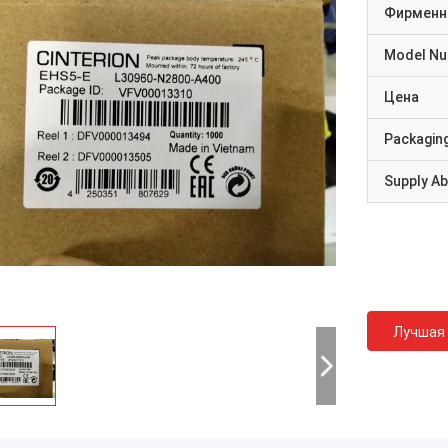
Фирменн
Model N
Цена
Packaging
Supply Abi
Лучшая