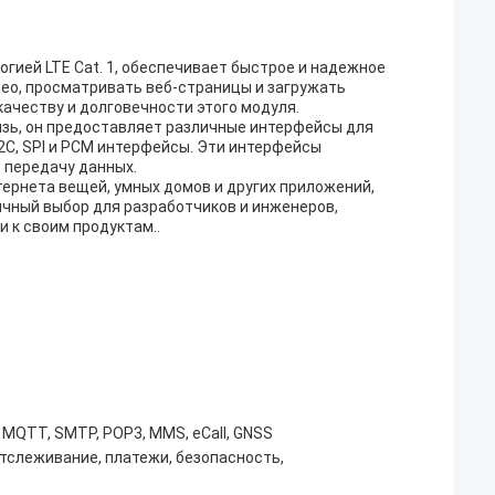
гией LTE Cat. 1, обеспечивает быстрое и надежное
део, просматривать веб-страницы и загружать
качеству и долговечности этого модуля.
зь, он предоставляет различные интерфейсы для
I2C, SPI и PCM интерфейсы. Эти интерфейсы
 передачу данных.
ернета вещей, умных домов и других приложений,
чный выбор для разработчиков и инженеров,
 к своим продуктам..
 MQTT, SMTP, POP3, MMS, eCall, GNSS
тслеживание, платежи, безопасность,