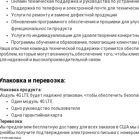
Онлайн техническая поддержка и руководства по устранен
Поддержка по телефону и электронной почте для технически
Услуги по ремонту и замене дефектной продукции
Обновления программного обеспечения и прошивки для улу
функциональности продукта
Услуги по индивидуализации для удовлетворения конкретн
Программы обучения и образования, помогающие клиентам 
Наша опытная команда технической поддержки стремится обесп
проблем, которые могут возникнуть,обеспечение того, чтобы кли
для надежной и высокопроизводительной связи.
Упаковка и перевозка:
Упаковка продукта:
Модуль 4G LTE будет надежно упакован, чтобы обеспечить безоп
Один модуль 4G LTE
Одно руководство пользователя
Одна гарантийная карта
Перевозка:
Мы предлагаем бесплатную доставку для всех заказов в США.мы о
днейВы получите подтверждение электронного письма с номером 
отправлен.