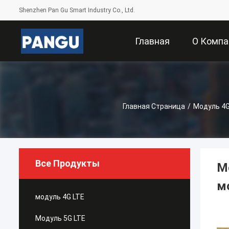
Shenzhen Pan Gu Smart Industry Co., Ltd.
Главная
О Компа
Страница
Главная Страница
/
Модуль 4G
Все Продукты
М
м
модуль 4G LTE
Модуль 5G LTE