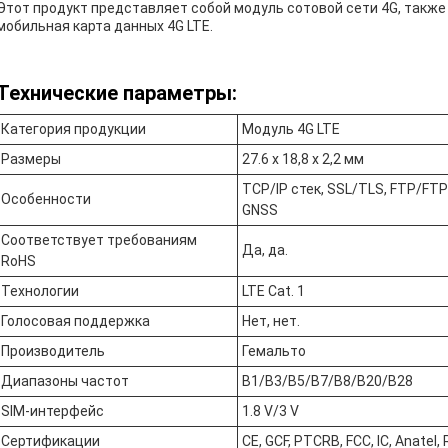
Этот продукт представляет собой модуль сотовой сети 4G, также 
мобильная карта данных 4G LTE.
Технические параметры:
Категория продукции
Модуль 4G LTE
Размеры
27.6 х 18,8 х 2,2 мм
TCP/IP стек, SSL/TLS, FTP/FT
Особенности
GNSS
Соответствует требованиям
Да, да.
RoHS
Технологии
LTE Cat. 1
Голосовая поддержка
Нет, нет.
Производитель
Гемальто
Диапазоны частот
B1/B3/B5/B7/B8/B20/B28
SIM-интерфейс
1.8 V/3 V
Сертификации
CE, GCF, PTCRB, FCC, IC, Anatel