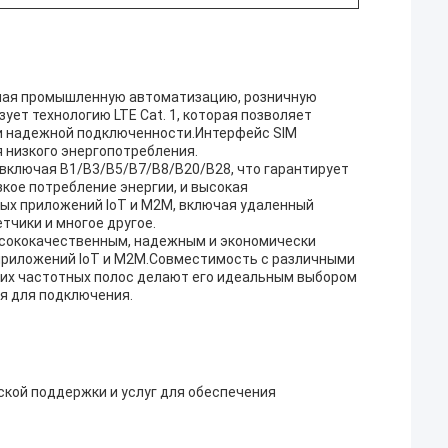
ючая промышленную автоматизацию, розничную
ует технологию LTE Cat. 1, которая позволяет
 и надежной подключенности.Интерфейс SIM
я низкого энергопотребления.
 включая B1/B3/B5/B7/B8/B20/B28, что гарантирует
зкое потребление энергии, и высокая
ых приложений IoT и M2M, включая удаленный
тчики и многое другое.
 высококачественным, надежным и экономически
приложений IoT и M2M.Совместимость с различными
ких частотных полос делают его идеальным выбором
я для подключения.
ской поддержки и услуг для обеспечения