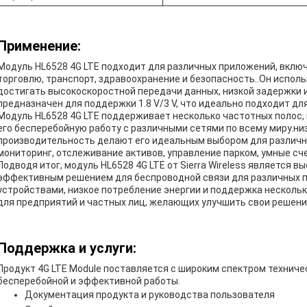
Применение:
Модуль HL6528 4G LTE подходит для различных приложений, вкл
торговлю, транспорт, здравоохранение и безопасность..Он использ
достигать высокоскоростной передачи данных, низкой задержки
предназначен для поддержки 1.8 V/3 V, что идеально подходит дл
Модуль HL6528 4G LTE поддерживает несколько частотных полос,
его бесперебойную работу с различными сетями по всему миру.ни
производительность делают его идеальным выбором для различн
мониторинг, отслеживание активов, управление парком, умные сче
Подводя итог, модуль HL6528 4G LTE от Sierra Wireless является
эффективным решением для беспроводной связи для различных 
устройствами, низкое потребление энергии и поддержка несколь
для предприятий и частных лиц, желающих улучшить свои решени
Поддержка и услуги:
Продукт 4G LTE Module поставляется с широким спектром техниче
бесперебойной и эффективной работы.
Документация продукта и руководства пользователя