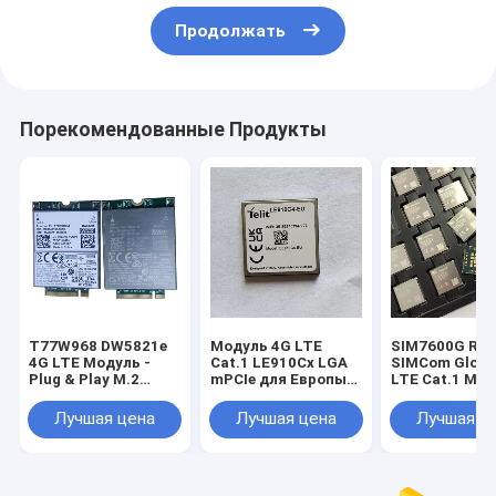
Продолжать
Порекомендованные Продукты
T77W968 DW5821e
Модуль 4G LTE
SIM7600G R2
4G LTE Модуль -
Cat.1 LE910Cx LGA
SIMCom Globa
Plug & Play M.2
mPCIe для Европы
LTE Cat.1 Мо
WWAN Решение
EMEA 4G Cat.1
10 Мбит/с Ни
DW5821e (T77W968)
модуль LE910C1-EU
связь GNSS
Лучшая цена
Лучшая цена
Лучшая ц
Qualcomm X20 LTE
с функцией GNSS
Необязатель
Модем M.2 Ключ B
позиционирования
WWAN Карта
T77W968 DW5821e
4G LTE Модуль для