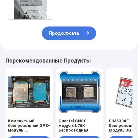
LTE CAT4 Модуль поддержки
GPS
Продолжать
Порекомендованные Продукты
Компактный
Quectel GNSS
SIM5300E
беспроводный GPS-
модуль L76K
Беспроводно
модуль,
Беспроводная
Модуль 3G
предлагающий
связь GPS модуль
GPS/GPRS/G