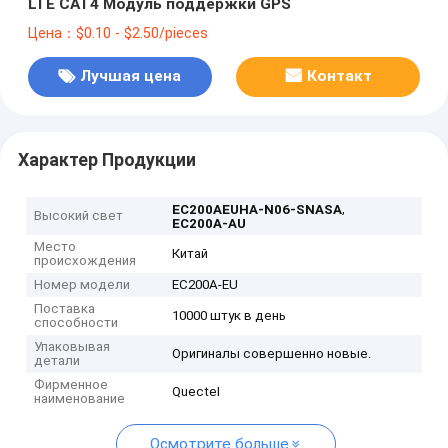
LTE CAT4 Модуль поддержки GPS
Цена：$0.10 - $2.50/pieces
Лучшая цена
Контакт
Характер Продукции
,
EC200AEUHA-N06-SNASA
Высокий свет
EC200A-AU
Место
Китай
происхождения
Номер модели
EC200A-EU
Поставка
10000 штук в день
способности
Упаковывая
Оригиналы совершенно новые.
детали
Фирменное
QuecteI
наименование
Осмотрите больше