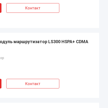
Контакт
 модуль маршрутизатор LS300 HSPA+ CDMA
тор
Контакт