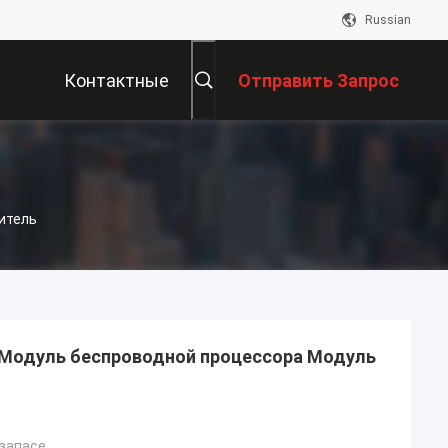
Russian
Контактные
Отправить Запрос
Данные
итель
 Модуль беспроводной процессора Модуль
запасе