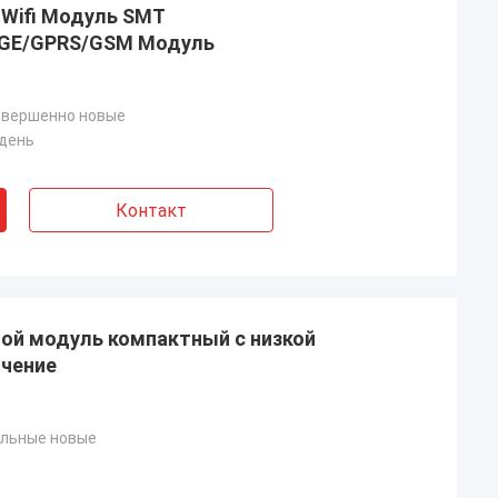
 Wifi Модуль SMT
DGE/GPRS/GSM Модуль
овершенно новые
 день
Контакт
ной модуль компактный с низкой
чение
альные новые