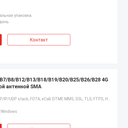
альная упаковка.
 день
Контакт
/B7/B8/B12/B13/B18/B19/B20/B25/B26/B28 4G
кой антенной SMA
Embedded TCP/IP/UDP stack, FOTA, eCall, DTMF, MMS, SSL, TLS, FTPS, HTTPS, PING, NTP, MQTT, LWM2M, TCP/UDP transparent mode, SMS, STK, USSD, CMUX, MBIM, QMI, RIL
e
d, Windows