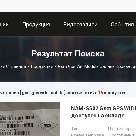
нии
Продукция
Видеозаписи
События
Результат Поиска
ная Страница
/
Продукция
/
Gsm Gps Wifi Module Онлайн Производ
е слова [ gsm gps wifi module ] соответствие
16
продукты.
NAM-SS02 Gsm GPS Wifi
доступен на складе
Тип:
Процессор
Время выполнения (время доставки):
Доступный в 