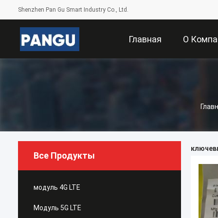
Shenzhen Pan Gu Smart Industry Co., Ltd.
Главная
О Компа
Страница
Глав
ключевы
Все Продукты
модуль 4G LTE
Модуль 5G LTE