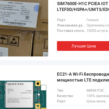
SIM7600E-H1C PCIEA IOT
LTEFDD/HSPA+/UMTS/E
Порт:
Гонконг
Упаковывая детали:
Оригиналы с
Поставка способности:
10000 штук в
Лучшая Цена
EC21-A Wi-Fi беспровод
мощностью LTE подклю
Тип:
МИНИ PCIE
Качество:
100% оригин
Порт:
Шэньчжэнь