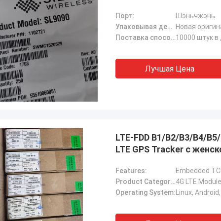
Порт:
Шэньчжэнь
Упаковывая детали:
Новая оригин
Поставка способности:
10000 штук в
Лучшая Цена
LTE-FDD B1/B2/B3/B4/B5
LTE GPS Tracker с женс
Features:
Product Category:
4G LTE Modul
Operating System:
Linux, Androi