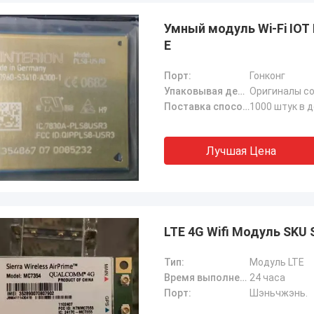
Умный модуль Wi-Fi IOT
E
Порт:
Гонконг
Упаковывая детали:
Оригиналы с
Поставка способности:
1000 штук в 
Лучшая Цена
LTE 4G Wifi Модуль SKU 
Тип:
Модуль LTE
Время выполнения (время доставки):
24 часа
Порт:
Шэньчжэнь.