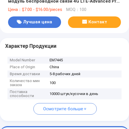
модуль беспроводной связи 4G LTE-Advanced Pro
Cat.6 в форм-факторе M.2, предназначенный для
Цена：$7.00 - $16.00/pieces
MOQ：100
обеспечения глобальной мобильной
широкополосной связи для ноутбуков.
Лучшая цена
Контакт
Характер Продукции
Model Number
EM7445
Place of Origin
China
Время доставки
5-8 рабочих дней
Количество мин
100
заказа
Поставка
10000 штук/кусочки в день
способности
Осмотрите больше