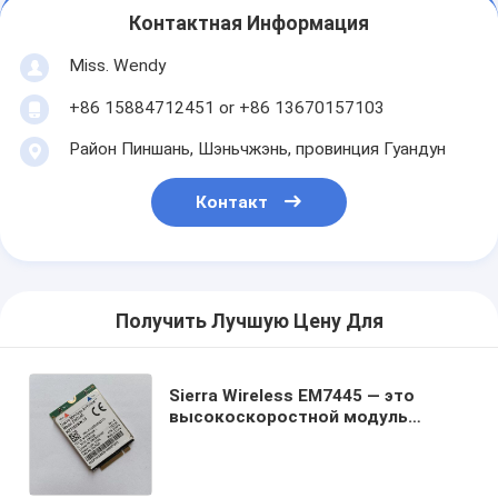
Контактная Информация
Miss. Wendy
+86 15884712451 or +86 13670157103
Район Пиншань, Шэньчжэнь, провинция Гуандун
Контакт
Получить Лучшую Цену Для
Sierra Wireless EM7445 — это
высокоскоростной модуль
беспроводной связи 4G LTE-
Advanced Pro Cat.6 в форм-
факторе M.2, предназначенный