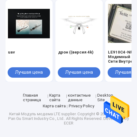
uav
дрон ((версия 4k)
LE910C4-NF L
Модемный Мо
Сети Внутрен
Антенна Тип
Лучшая цена
Лучшая цена
Лучшая ц
Главная
Карта
контактные
Desktop
страница
сайта
данные
Site
Карта сайта
Privacy Policy
Китай Модуль модема LTE supplier.
Copyright © 2026 Shenzhen
Pan Gu Smart Industry Co., Ltd.. All Rights Reserved. Developed by
ECER