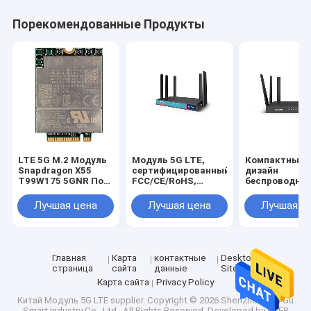
Порекомендованные Продукты
LTE 5G M.2 Модуль
Модуль 5G LTE,
Компактный
Snapdragon X55
сертифицированный
дизайн
T99W175 5GNR Под
FCC/CE/RoHS,
беспроводног
6G MmWave
компактный с
модуля 5G с
внешней антенной
интерфейсом
Лучшая цена
Лучшая цена
Лучшая ц
2.0/UART
Главная
Карта
контактные
Desktop
страница
сайта
данные
Site
Карта сайта
Privacy Policy
Китай Модуль 5G LTE supplier.
Copyright © 2026 Shenzhen Pan Gu
Smart Industry Co., Ltd.. All Rights Reserved. Developed by
ECER