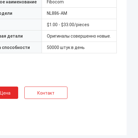
ое наименование
Fibocom
одели
NL886-AM
$1.00 - $33.00/pieces
вая детали
Оригиналы совершенно новые.
а способности
50000 штук в день
 Цена
Контакт