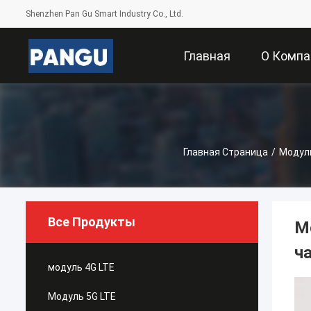
Shenzhen Pan Gu Smart Industry Co., Ltd.
Главная
О Компа
Страница
Главная Страница
/
Модул
Все Продукты
М
ч
модуль 4G LTE
Модуль 5G LTE