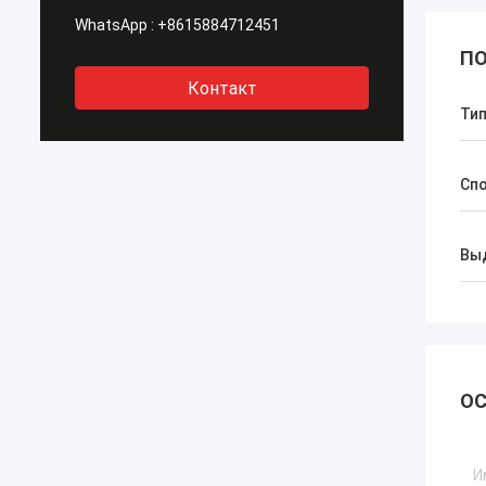
WhatsApp :
+8615884712451
ПО
Контакт
Ти
Сп
Вы
ОС