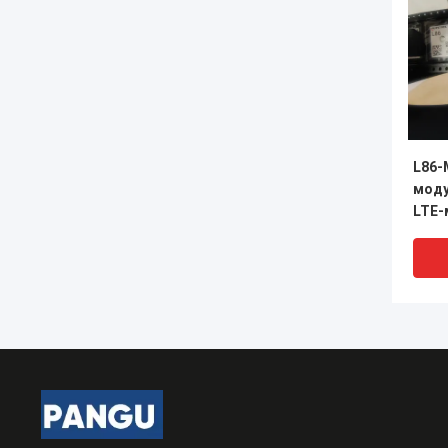
L86-
моду
LTE-
мод
инте
анте