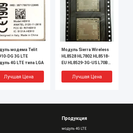
дуль модема Telit
Модуль Sierra Wireless
910-DG 3G LTE
HL8528 HL7802 HL8518-
дуль 4G LTE типа LGA
EU HL8529-3G-US L70B-
M39
Лучшая Цена
Лучшая Цена
Продукция
модуль 4G LTE