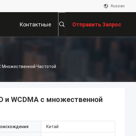
Russian
Контактные
Отправить Запрос
Данные
 С Множественной Частотой
DD и WCDMA с множественной
роисхождения
Китай