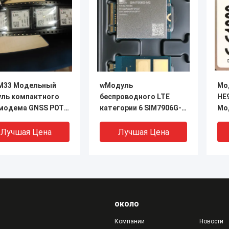
M33 Модельный
wМодуль
Мо
ль компактного
беспроводного LTE
HE
модема GNSS POT
категории 6 SIM7906G-
Мо
уль
M2 1NN0G0AA 1NN0G0AB
грированная
1NN0G0AC
Лучшая Цена
Лучшая Цена
нна
около
Компании
Новости