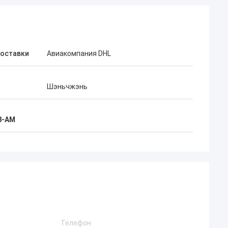
доставки
Авиакомпания DHL
Шэньчжэнь
8-AM